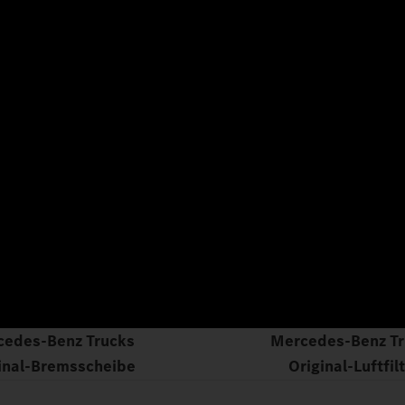
cedes‑Benz Trucks
Mercedes‑Benz Tr
inal‑Bremsscheibe
Original‑Luftfil