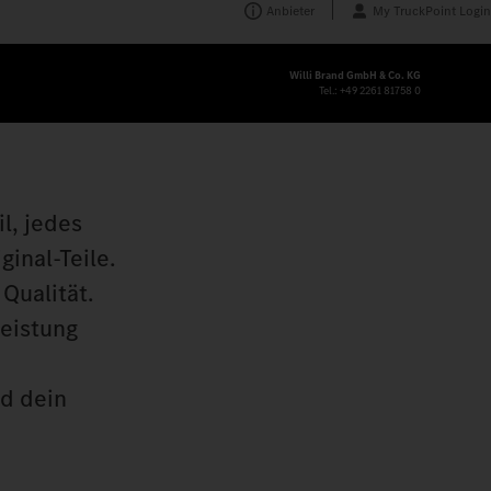
Anbieter
My TruckPoint Login
Willi Brand GmbH & Co. KG
Tel.:
+49 2261 81758 0
l, jedes
inal‑Teile.
Qualität.
leistung
nd dein