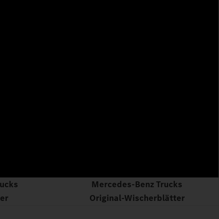
ucks
Mercedes‑Benz Trucks
ter
Original‑Wischerblätter