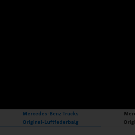
Mercedes‑Benz Trucks
Mer
Original‑Luftfederbalg
Orig