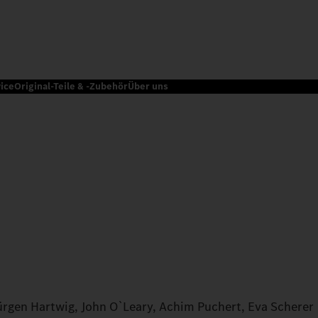
ice
Original-Teile & -Zubehör
Über uns
ürgen Hartwig, John O`Leary, Achim Puchert, Eva Scherer