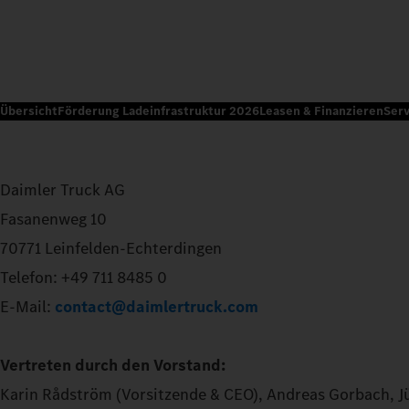
Übersicht
Förderung Ladeinfrastruktur 2026
Leasen & Finanzieren
Serv
Daimler Truck AG
Fasanenweg 10
70771 Leinfelden-Echterdingen
Telefon: +49 711 8485 0
E-Mail:
contact@daimlertruck.com
Vertreten durch den Vorstand:
Karin Rådström (Vorsitzende & CEO), Andreas Gorbach, J