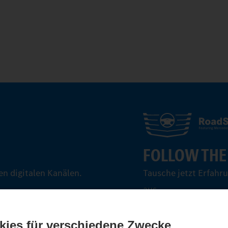
FOLLOW THE
n digitalen Kanälen.
Tausche jetzt Erfahr
aus.
Steig ein